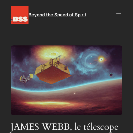
Aller
au
Beyond the Speed of Spirit
contenu
JAMES WEBB, le télescope