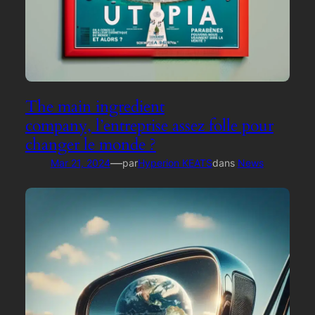
The main ingredient
company, l’entreprise assez folle pour
changer le monde ?
—
Mar 21, 2024
par
Hyperion KEATS
dans
News