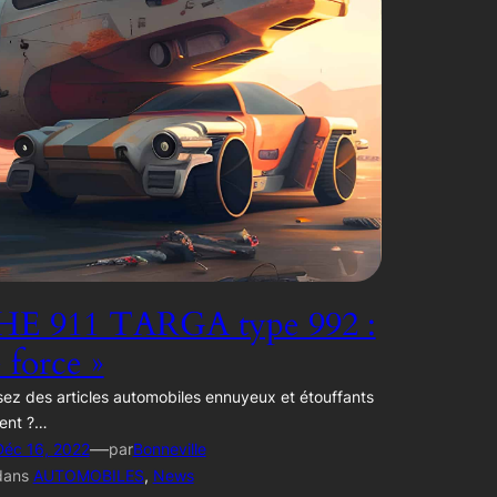
E 911 TARGA type 992 :
e force »
ez des articles automobiles ennuyeux et étouffants
ent ?…
—
Déc 16, 2022
par
Bonneville
dans
AUTOMOBILES
, 
News