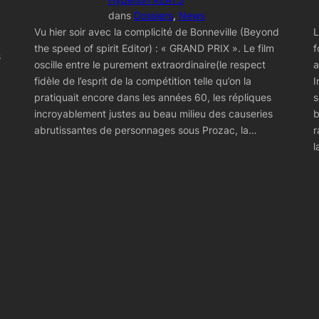
dans
Dossiers
, 
News
Vu hier soir avec la complicité de Bonneville (Beyond
L
the speed of spirit Editor) : « GRAND PRIX ». Le film
f
s
oscille entre le purement extraordinaire(le respect
a
fidèle de l’esprit de la compétition telle qu’on la
I
pratiquait encore dans les années 60, les répliques
s
incroyablement justes au beau milieu des causeries
b
abrutissantes de personnages sous Prozac, la…
r
l