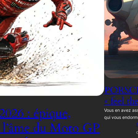
PORSCH
« feel th
2026 : épique,
Vous en avez ass
qui vous endorm
, l’âme du Moto GP