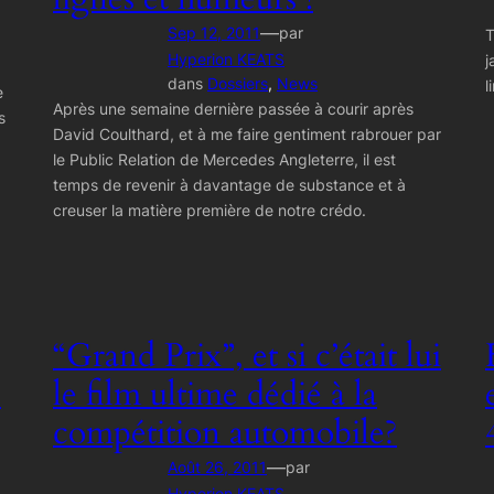
—
Sep 12, 2011
par
T
Hyperion KEATS
j
dans
Dossiers
, 
News
l
e
Après une semaine dernière passée à courir après
s
David Coulthard, et à me faire gentiment rabrouer par
le Public Relation de Mercedes Angleterre, il est
temps de revenir à davantage de substance et à
creuser la matière première de notre crédo.
“Grand Prix”, et si c’était lui
?
le film ultime dédié à la
compétition automobile?
—
Août 26, 2011
par
Hyperion KEATS