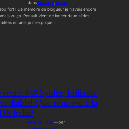
dans
Dossiers
, 
News
rop fort ! De mémoire de blogueur je n’avais encore
amais vu ça. Renault vient de lancer deux séries
imitées en une, je m’explique :
Ferrari 458 Spider, brillante
en diable! Que reste t-il à la
458 Italia?
—
Août 24, 2011
par
Hyperion KEATS