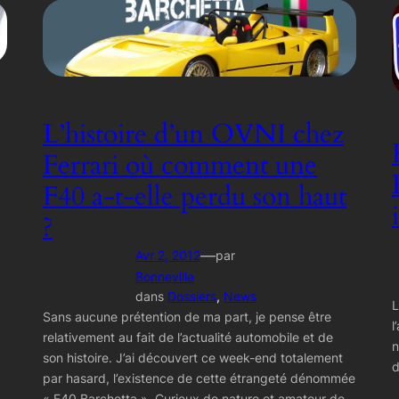
L’histoire d’un OVNI chez
Ferrari où comment une
F40 a-t-elle perdu son haut
?
—
Avr 2, 2012
par
Bonneville
dans
Dossiers
, 
News
L
Sans aucune prétention de ma part, je pense être
l
relativement au fait de l’actualité automobile et de
n
son histoire. J’ai découvert ce week-end totalement
d
par hasard, l’existence de cette étrangeté dénommée
« F40 Barchetta ». Curieux de nature et amateur de