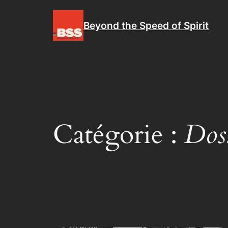
Aller
au
Beyond the Speed of Spirit
contenu
Catégorie :
Doss