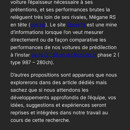
voiture l’épaisseur nécessaire à ses
prétentions, et ses performances brutes la
relèguent très loin de ses rivales, Mégane RS
en tête (
voir ici
). Le site
Zeperfs
est une mine
d’informations lorsque l’on veut mesurer
directement ou de façon comparative les
performances de nos voitures de prédilection
à l’instar
de la GT 86 et du Boxster S
phase 2 (
type 987 – 280ch).
D’autres propositions sont apparues que nous
explorerons dans des article dédiés mais
sachez que si nous attendons les
développements approfondis de l’équipe, vos
idées, suggestions et expériences seront
reprises et intégrées dans notre travail au
cours de cette recherche.