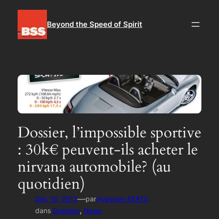
Aller
au
Beyond the Speed of Spirit
contenu
Dossier, l’impossible sportive
: 30k€ peuvent-ils acheter le
nirvana automobile? (au
quotidien)
—
Déc 16, 2012
par
Hyperion KEATS
dans
Dossiers
, 
News