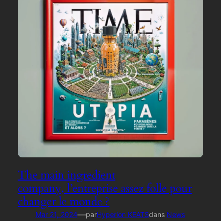
The main ingredient
company, l’entreprise assez folle pour
changer le monde ?
—
Mar 21, 2024
par
Hyperion KEATS
dans
News