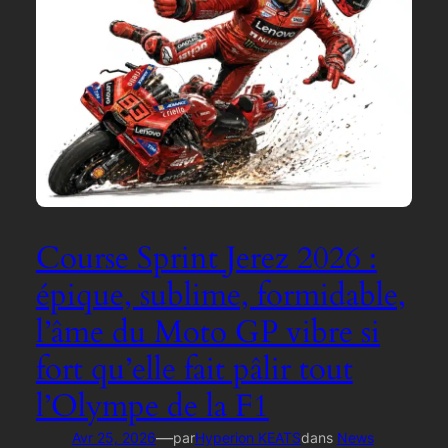
Course Sprint Jerez 2026 :
épique, sublime, formidable,
l’âme du Moto GP vibre si
fort qu’elle fait pâlir tout
l’Olympe de la F1
—
Avr 25, 2026
par
Hyperion KEATS
dans
News