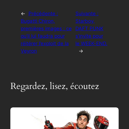
←
Précédente :
Suivante :
Bugatti Chiron,
Starboy,
premières images : ce
DAFT PUNK
qu’il lui faudra pour
s’invite pour
réitérer l’exploit de la
le WEEK-END.
Veyron
→
Regardez, lisez, écoutez