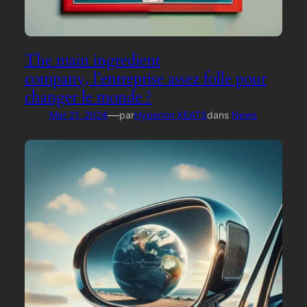
The main ingredient
company, l’entreprise assez folle pour
changer le monde ?
—
Mar 21, 2024
par
Hyperion KEATS
dans
News