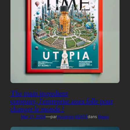
The main ingredient
company, l’entreprise assez folle pour
changer le monde ?
—
Mar 21, 2024
par
Hyperion KEATS
dans
News