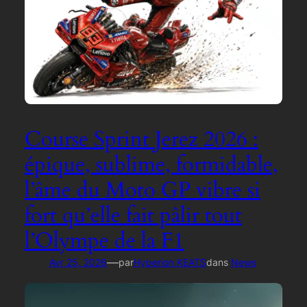
Course Sprint Jerez 2026 :
épique, sublime, formidable,
l’âme du Moto GP vibre si
fort qu’elle fait pâlir tout
l’Olympe de la F1
—
Avr 25, 2026
par
Hyperion KEATS
dans
News