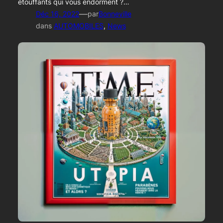
étouffants qui vous endorment ?…
—
Déc 16, 2022
par
Bonneville
dans
AUTOMOBILES
, 
News