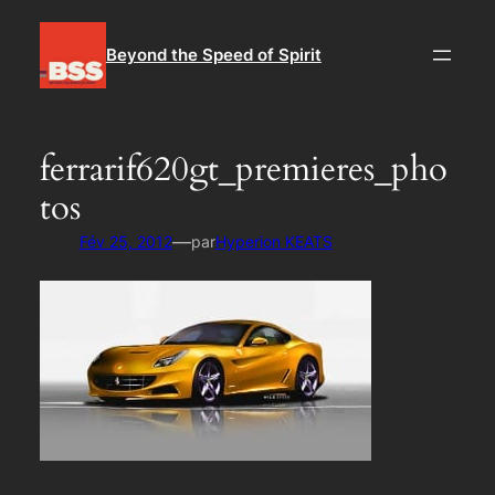
Aller
au
Beyond the Speed of Spirit
contenu
ferrarif620gt_premieres_pho
tos
—
Fév 25, 2012
par
Hyperion KEATS