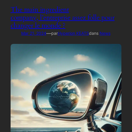
The main ingredient
company, l’entreprise assez folle pour
changer le monde ?
—
Mar 21, 2024
par
Hyperion KEATS
dans
News