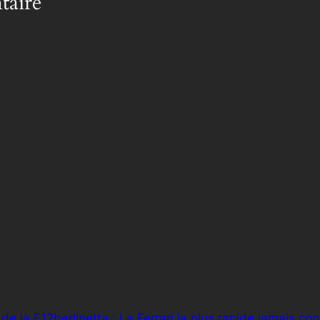
taire
de la F12berlinetta : La Ferrari la plus rapide jamais con