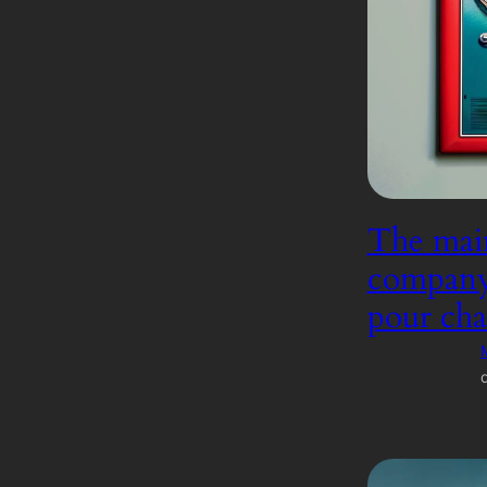
The main
company, 
pour cha