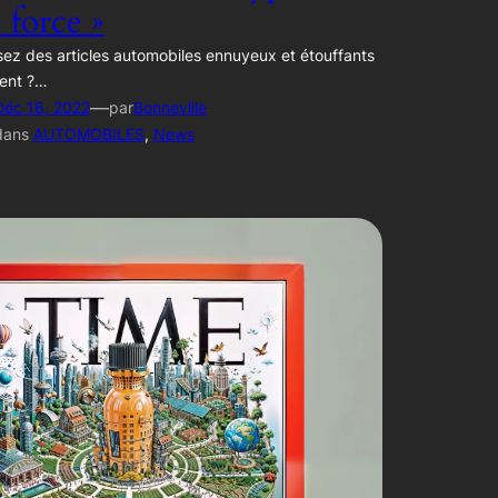
e force »
ez des articles automobiles ennuyeux et étouffants
ent ?…
—
Déc 16, 2022
par
Bonneville
dans
AUTOMOBILES
, 
News