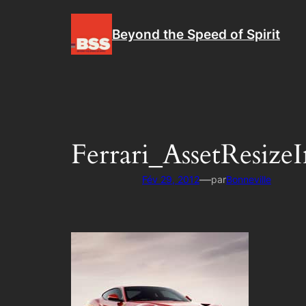
Aller
au
Beyond the Speed of Spirit
contenu
Ferrari_AssetResize
—
Fév 29, 2012
par
Bonneville