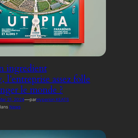
 ingredient
l’entreprise assez folle
nger le monde ?
—
Mar 21, 2024
par
Hyperion KEATS
dans
News