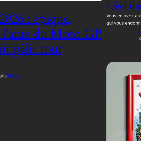
« feel th
2026 : épique,
Vous en avez ass
qui vous endorm
, l’âme du Moto GP
ait pâlir tout
ans
News