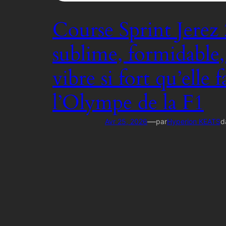
Course Sprint Jerez 
sublime, formidable
vibre si fort qu’elle f
l’Olympe de la F1
—
Avr 25, 2026
par
Hyperion KEATS
d