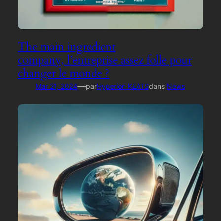
The main ingredient
company, l’entreprise assez folle pour
changer le monde ?
—
Mar 21, 2024
par
Hyperion KEATS
dans
News