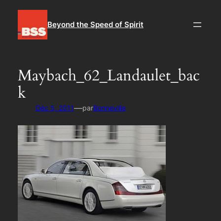
Aller
au
Beyond the Speed of Spirit
contenu
Maybach_62_Landaulet_bac
k
—
Déc 5, 2011
par
Bonneville