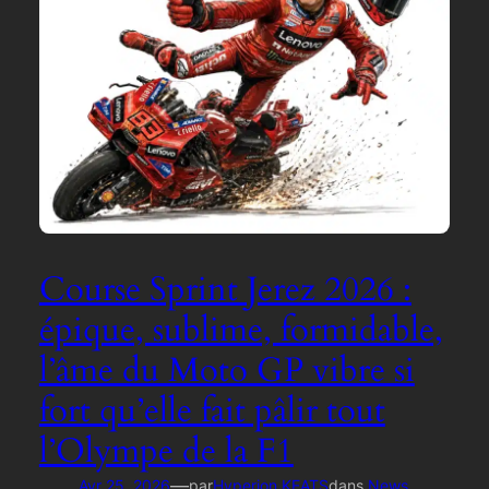
Course Sprint Jerez 2026 :
épique, sublime, formidable,
l’âme du Moto GP vibre si
fort qu’elle fait pâlir tout
l’Olympe de la F1
—
Avr 25, 2026
par
Hyperion KEATS
dans
News