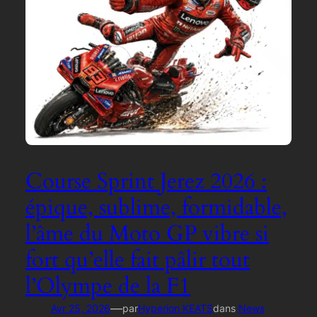
Course Sprint Jerez 2026 :
épique, sublime, formidable,
l’âme du Moto GP vibre si
fort qu’elle fait pâlir tout
l’Olympe de la F1
—
Avr 25, 2026
par
Hyperion KEATS
dans
News