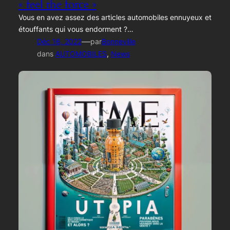
« feel the force »
Vous en avez assez des articles automobiles ennuyeux et
étouffants qui vous endorment ?…
—
Déc 16, 2022
par
Bonneville
dans
AUTOMOBILES
, 
News