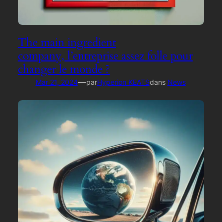
The main ingredient
company, l’entreprise assez folle pour
changer le monde ?
—
Mar 21, 2024
par
Hyperion KEATS
dans
News