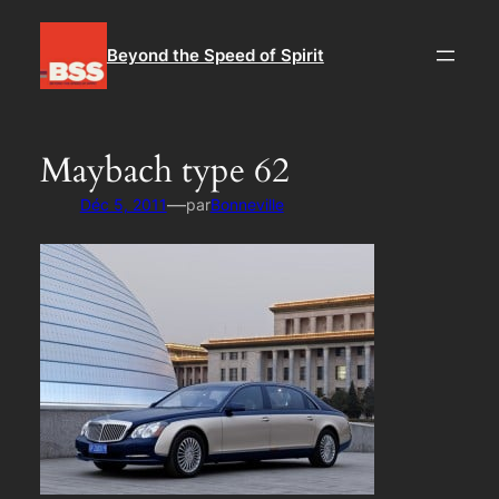
Aller
au
Beyond the Speed of Spirit
contenu
Maybach type 62
—
Déc 5, 2011
par
Bonneville