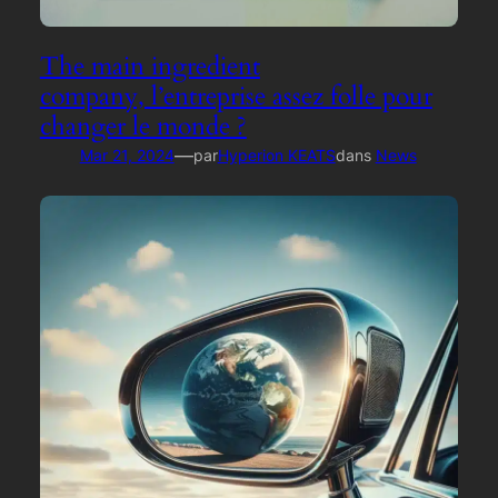
The main ingredient
company, l’entreprise assez folle pour
changer le monde ?
—
Mar 21, 2024
par
Hyperion KEATS
dans
News