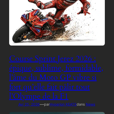
Course Sprint Jerez 2026 :
épique, sublime, formidable,
l’âme du Moto GP vibre si
fort qu’elle fait pâlir tout
l’Olympe de la F1
—
Avr 25, 2026
par
Hyperion KEATS
dans
News