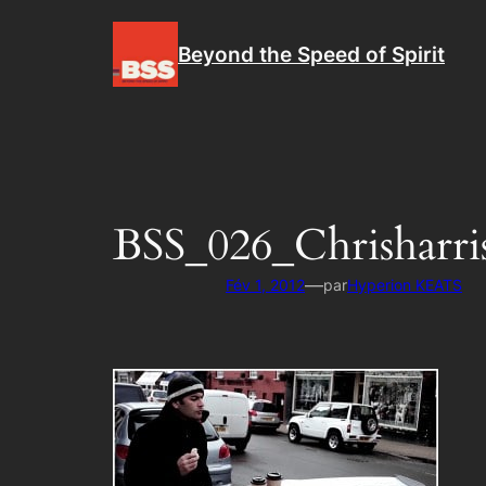
Aller
au
Beyond the Speed of Spirit
contenu
BSS_026_Chrisharris
—
Fév 1, 2012
par
Hyperion KEATS