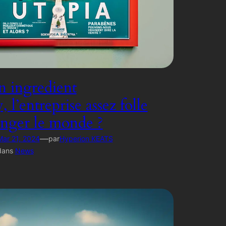
 ingredient
l’entreprise assez folle
nger le monde ?
—
Mar 21, 2024
par
Hyperion KEATS
dans
News