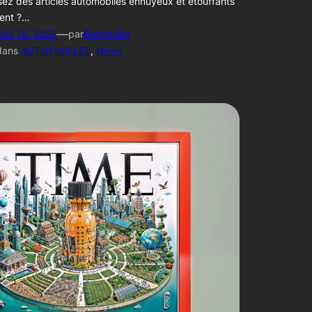
ez des articles automobiles ennuyeux et étouffants
ent ?…
—
Déc 16, 2022
par
Bonneville
dans
AUTOMOBILES
, 
News