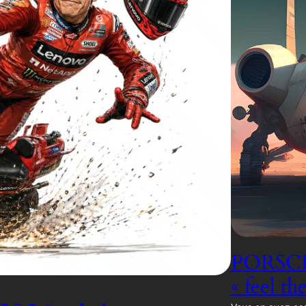
PORSCH
« feel th