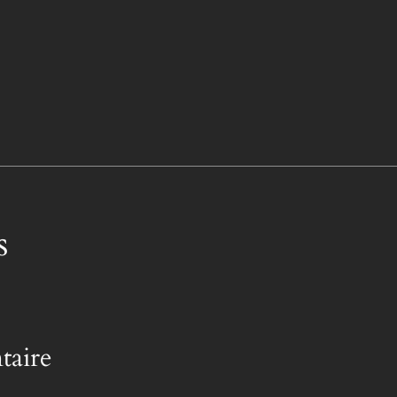
s
taire