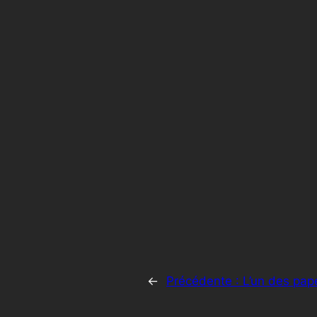
←
Précédente :
L’un des pape