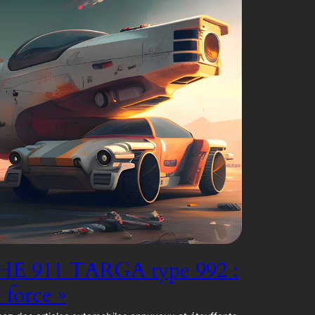
E 911 TARGA type 992 :
e force »