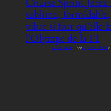
Course Sprint Jerez 
sublime, formidable
vibre si fort qu’elle f
l’Olympe de la F1
—
Avr 25, 2026
par
Hyperion KEATS
d