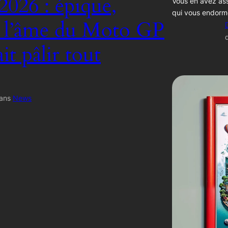
2026 : épique,
Vous en avez ass
qui vous endorm
, l’âme du Moto GP
ait pâlir tout
ans
News