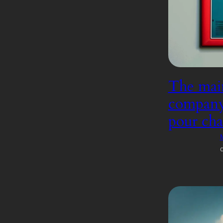
The main
company, 
pour cha