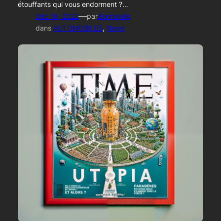
étouffants qui vous endorment ?…
—
Déc 16, 2022
par
Bonneville
dans
AUTOMOBILES
, 
News