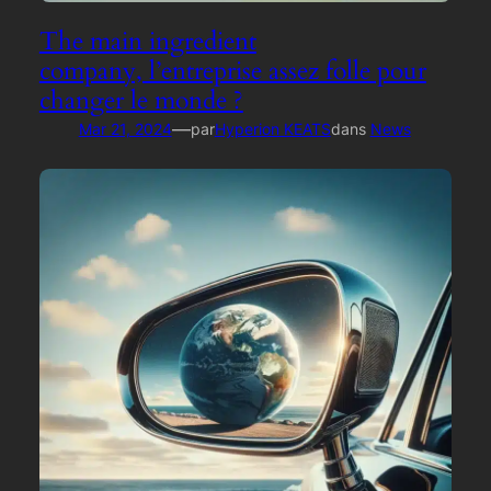
The main ingredient
company, l’entreprise assez folle pour
changer le monde ?
—
Mar 21, 2024
par
Hyperion KEATS
dans
News