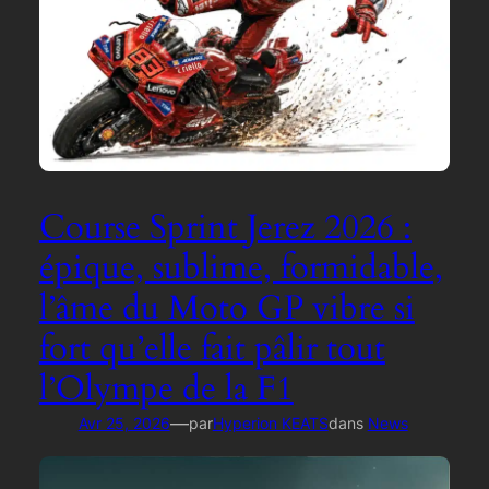
Course Sprint Jerez 2026 :
épique, sublime, formidable,
l’âme du Moto GP vibre si
fort qu’elle fait pâlir tout
l’Olympe de la F1
—
Avr 25, 2026
par
Hyperion KEATS
dans
News