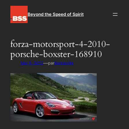
Aller
au
Beyond the Speed of Spirit
contenu
forza-motorsport-4-2010-
porsche-boxster-168910
—
Mar 5, 2012
par
Bonneville