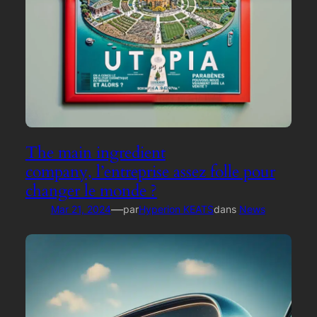
The main ingredient
company, l’entreprise assez folle pour
changer le monde ?
—
Mar 21, 2024
par
Hyperion KEATS
dans
News