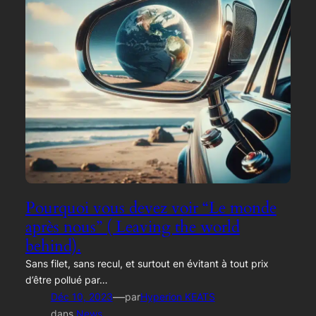
Pourquoi vous devez voir “Le monde
après nous” ( Leaving the world
behind).
Sans filet, sans recul, et surtout en évitant à tout prix
d’être pollué par…
—
Déc 10, 2023
par
Hyperion KEATS
dans
News