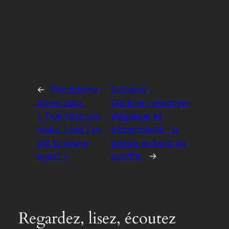
←
Précédente :
Suivante :
Steve Jobs,
Clarkson, plaidoyer
« That face you
élégiaque et
make. Look I so
désenchanté : la
old to young
poésie au bord du
eyes? »
gouffre.
→
Regardez, lisez, écoutez