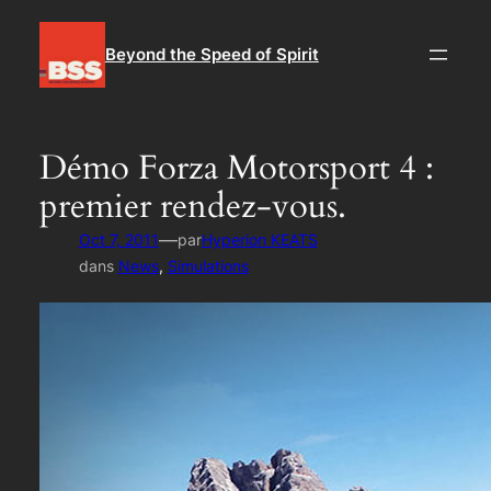
Aller
au
Beyond the Speed of Spirit
contenu
Démo Forza Motorsport 4 :
premier rendez-vous.
—
Oct 7, 2011
par
Hyperion KEATS
dans
News
, 
Simulations