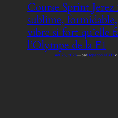
Course Sprint Jerez 
sublime, formidable
vibre si fort qu’elle f
l’Olympe de la F1
—
Avr 25, 2026
par
Hyperion KEATS
d