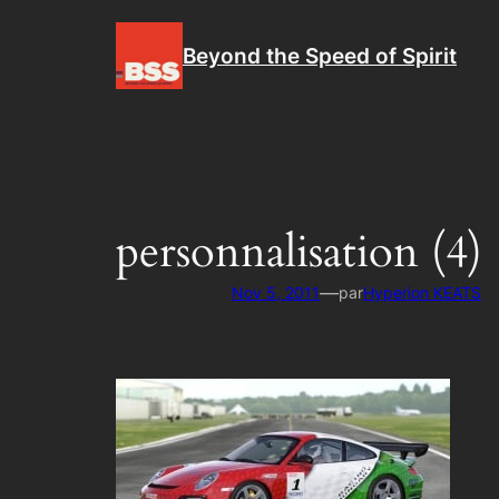
Aller
au
Beyond the Speed of Spirit
contenu
personnalisation (4)
—
Nov 5, 2011
par
Hyperion KEATS