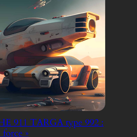
E 911 TARGA type 992 :
e force »