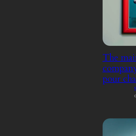
The main
company, 
pour cha