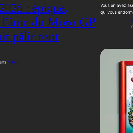
2026 : épique,
Vous en avez ass
qui vous endorm
, l’âme du Moto GP
ait pâlir tout
ans
News