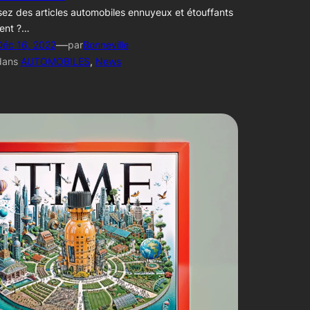
ez des articles automobiles ennuyeux et étouffants
ent ?…
—
Déc 16, 2022
par
Bonneville
dans
AUTOMOBILES
, 
News