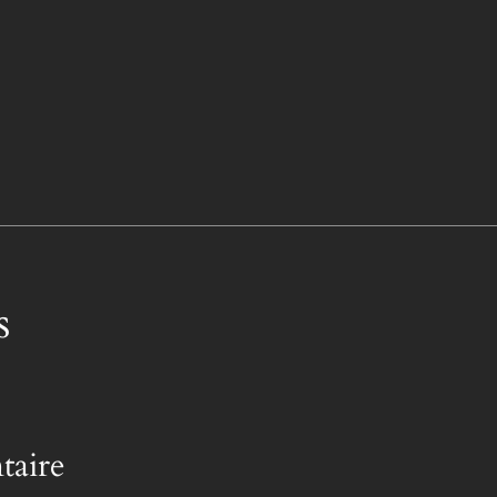
s
taire