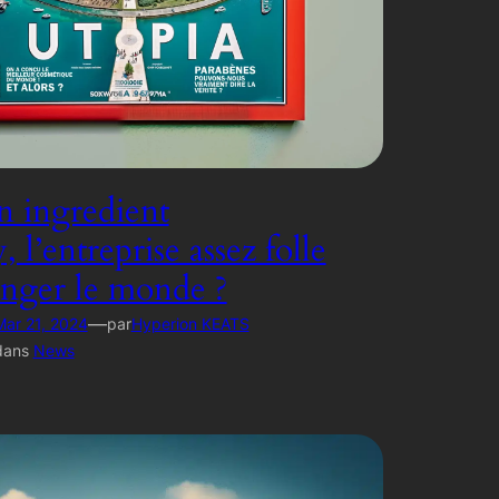
 ingredient
l’entreprise assez folle
nger le monde ?
—
Mar 21, 2024
par
Hyperion KEATS
dans
News