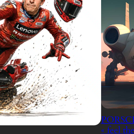
PORSCH
« feel th