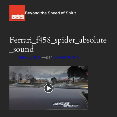
Aller
au
Beyond the Speed of Spirit
contenu
Ferrari_f458_spider_absolute
_sound
—
Mar 25, 2013
par
Hyperion KEATS