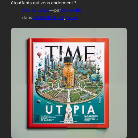
étouffants qui vous endorment ?…
—
Déc 16, 2022
par
Bonneville
dans
AUTOMOBILES
, 
News