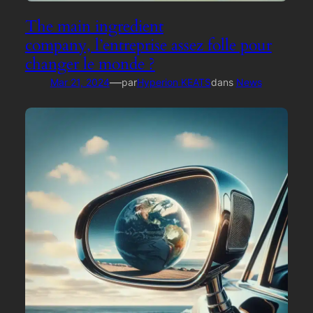
The main ingredient
company, l’entreprise assez folle pour
changer le monde ?
—
Mar 21, 2024
par
Hyperion KEATS
dans
News