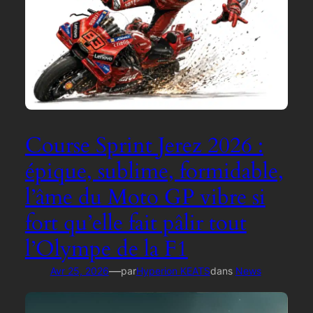
Course Sprint Jerez 2026 :
épique, sublime, formidable,
l’âme du Moto GP vibre si
fort qu’elle fait pâlir tout
l’Olympe de la F1
—
Avr 25, 2026
par
Hyperion KEATS
dans
News