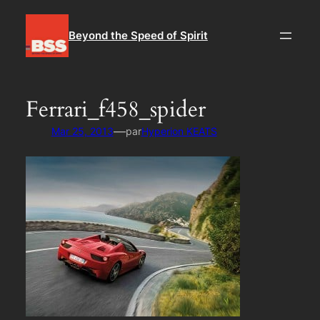
Aller
au
Beyond the Speed of Spirit
contenu
Ferrari_f458_spider
—
Mar 25, 2013
par
Hyperion KEATS