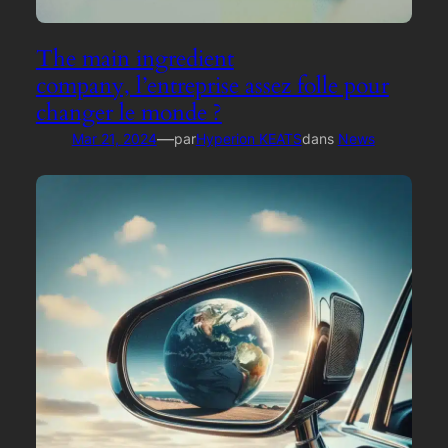
The main ingredient
company, l’entreprise assez folle pour
changer le monde ?
—
Mar 21, 2024
par
Hyperion KEATS
dans
News