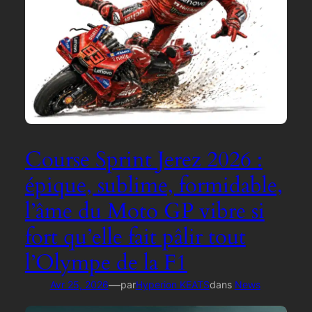
Course Sprint Jerez 2026 :
épique, sublime, formidable,
l’âme du Moto GP vibre si
fort qu’elle fait pâlir tout
l’Olympe de la F1
—
Avr 25, 2026
par
Hyperion KEATS
dans
News