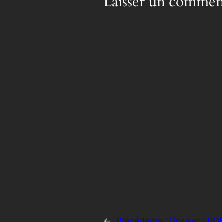
Laisser un commen
←
Précédente :
Dossier : PO