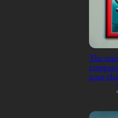
The main
company, 
pour cha