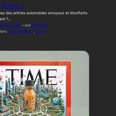
e force »
ez des articles automobiles ennuyeux et étouffants
ent ?…
—
Déc 16, 2022
par
Bonneville
dans
AUTOMOBILES
, 
News