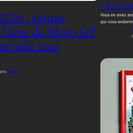
« feel th
2026 : épique,
Vous en avez ass
qui vous endorm
, l’âme du Moto GP
ait pâlir tout
ans
News