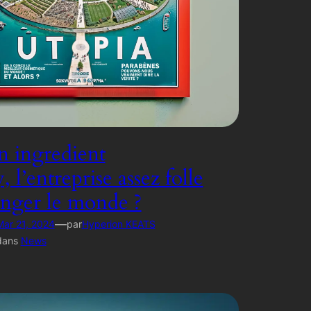
 ingredient
l’entreprise assez folle
nger le monde ?
—
Mar 21, 2024
par
Hyperion KEATS
dans
News