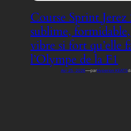
Course Sprint Jerez 
sublime, formidable
vibre si fort qu’elle f
l’Olympe de la F1
—
Avr 25, 2026
par
Hyperion KEATS
d