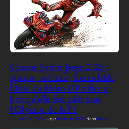
Course Sprint Jerez 2026 :
épique, sublime, formidable,
l’âme du Moto GP vibre si
fort qu’elle fait pâlir tout
l’Olympe de la F1
—
Avr 25, 2026
par
Hyperion KEATS
dans
News