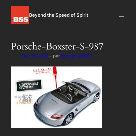
Aller
au
Beyond the Speed of Spirit
contenu
Porsche-Boxster-S-987
—
Déc 16, 2012
par
Hyperion KEATS