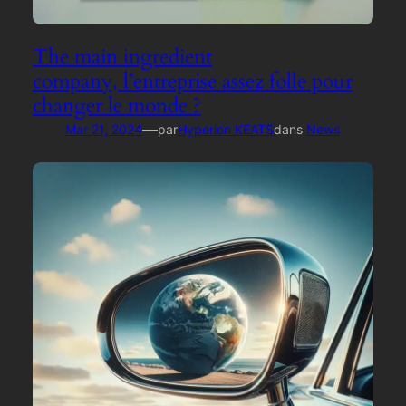
The main ingredient
company, l’entreprise assez folle pour
changer le monde ?
—
Mar 21, 2024
par
Hyperion KEATS
dans
News