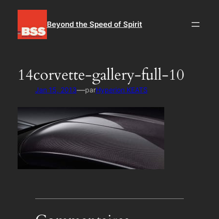
Aller
au
Beyond the Speed of Spirit
contenu
14corvette-gallery-full-10
—
Jan 15, 2013
par
Hyperion KEATS