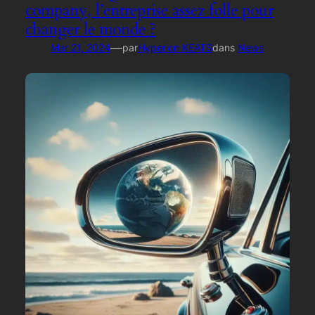
company, l’entreprise assez folle pour
changer le monde ?
—
Mar 21, 2024
par
Hyperion KEATS
dans
News