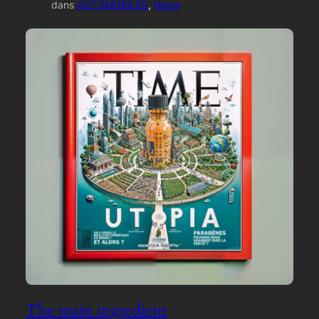
dans
AUTOMOBILES
, 
News
The main ingredient