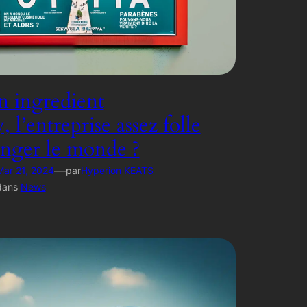
 ingredient
l’entreprise assez folle
nger le monde ?
—
Mar 21, 2024
par
Hyperion KEATS
dans
News