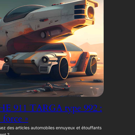
E 911 TARGA type 992 :
e force »
ez des articles automobiles ennuyeux et étouffants
ent ?…