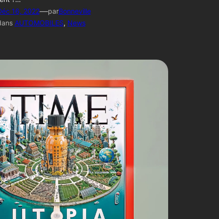
—
Déc 16, 2022
par
Bonneville
dans
AUTOMOBILES
, 
News