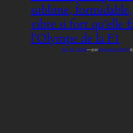
sublime, formidable
vibre si fort qu’elle f
l’Olympe de la F1
—
Avr 25, 2026
par
Hyperion KEATS
d