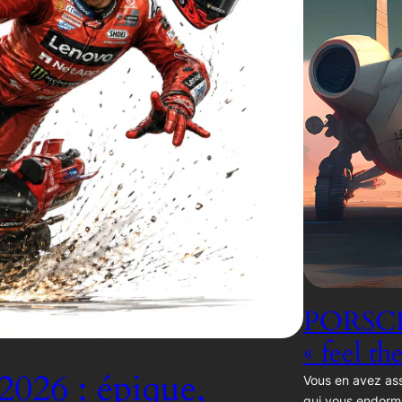
PORSCH
« feel th
2026 : épique,
Vous en avez ass
qui vous endorm