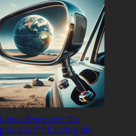
 vous devez voir “Le
rès nous” ( Leaving the