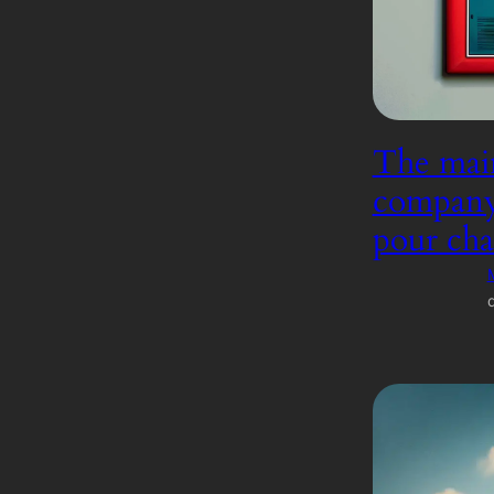
The main
company, 
pour cha