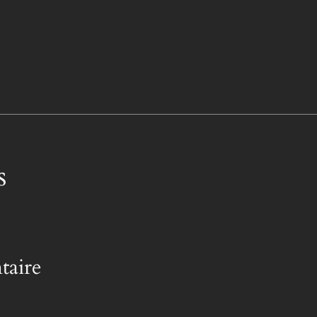
s
taire