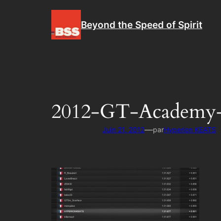
Aller
au
Beyond the Speed of Spirit
contenu
2012-GT-Academy
—
Juin 21, 2012
par
Hyperion KEATS