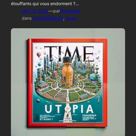
étouffants qui vous endorment ?…
—
Déc 16, 2022
par
Bonneville
dans
AUTOMOBILES
, 
News