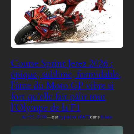
Course Sprint Jerez 2026 :
épique, sublime, formidable,
l’âme du Moto GP vibre si
fort qu’elle fait pâlir tout
l’Olympe de la F1
—
Avr 25, 2026
par
Hyperion KEATS
dans
News