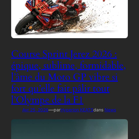
Course Sprint Jerez 2026 :
épique, sublime, formidable,
l’âme du Moto GP vibre si
fort qu’elle fait pâlir tout
l’Olympe de la F1
—
Avr 25, 2026
par
Hyperion KEATS
dans
News