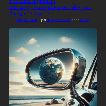
The main ingredient
company, l’entreprise assez folle pour
changer le monde ?
—
Mar 21, 2024
par
Hyperion KEATS
dans
News