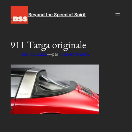
Aller
au
Beyond the Speed of Spirit
contenu
911 Targa originale
—
Déc 15, 2022
par
Hyperion KEATS