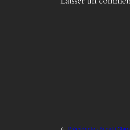
Laisser un commen
←
Précédente :
Bugatti Chiro