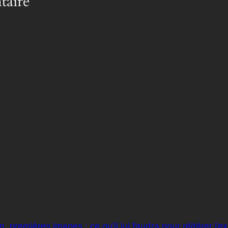
taire
n, premières images : ce qu’il lui faudra pour réitérer l’e