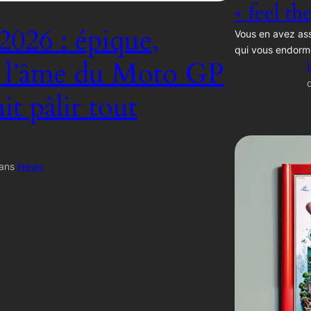
« feel th
2026 : épique,
Vous en avez ass
qui vous endorm
, l’âme du Moto GP
ait pâlir tout
ans
News