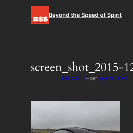
Aller
au
Beyond the Speed of Spirit
contenu
screen_shot_2015-1
—
Déc 2, 2015
par
Hyperion KEATS