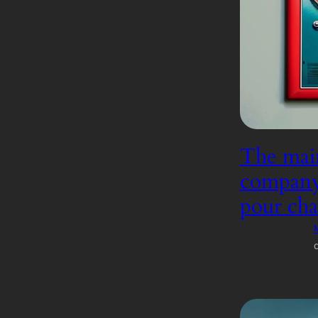
The main
company, 
pour cha