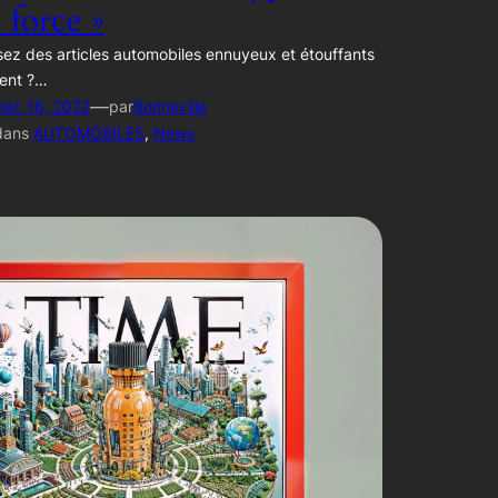
e force »
ez des articles automobiles ennuyeux et étouffants
ent ?…
—
Déc 16, 2022
par
Bonneville
dans
AUTOMOBILES
, 
News