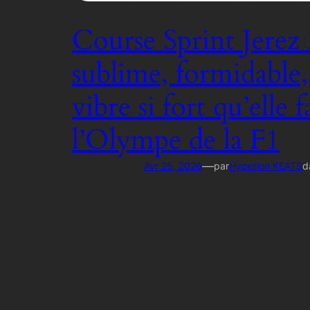
Course Sprint Jerez 
sublime, formidable
vibre si fort qu’elle f
l’Olympe de la F1
—
Avr 25, 2026
par
Hyperion KEATS
d