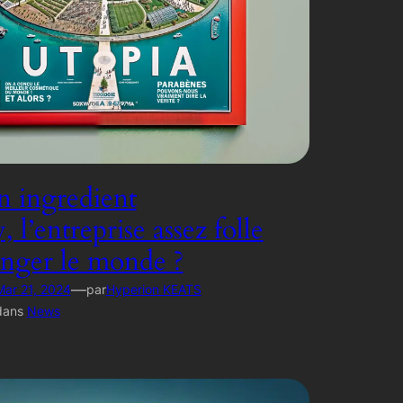
 ingredient
l’entreprise assez folle
nger le monde ?
—
Mar 21, 2024
par
Hyperion KEATS
dans
News