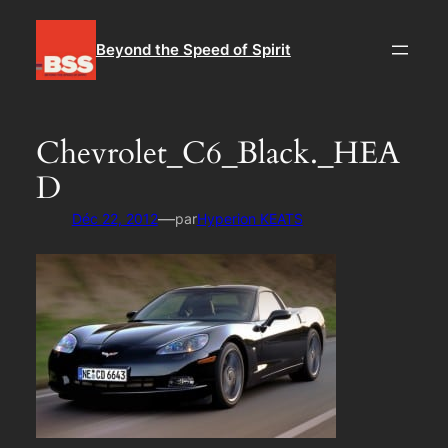
Aller
au
Beyond the Speed of Spirit
contenu
Chevrolet_C6_Black._HEA
D
—
Déc 22, 2012
par
Hyperion KEATS