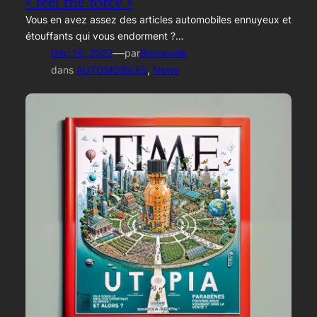
« feel the force »
Vous en avez assez des articles automobiles ennuyeux et
étouffants qui vous endorment ?…
—
Déc 16, 2022
par
Bonneville
dans
AUTOMOBILES
, 
News