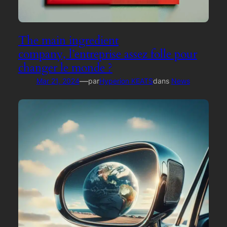
The main ingredient
company, l’entreprise assez folle pour
changer le monde ?
—
Mar 21, 2024
par
Hyperion KEATS
dans
News