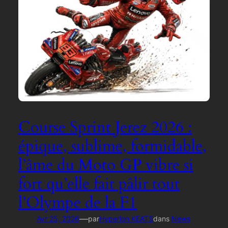
Course Sprint Jerez 2026 :
épique, sublime, formidable,
l’âme du Moto GP vibre si
fort qu’elle fait pâlir tout
l’Olympe de la F1
—
Avr 25, 2026
par
Hyperion KEATS
dans
News