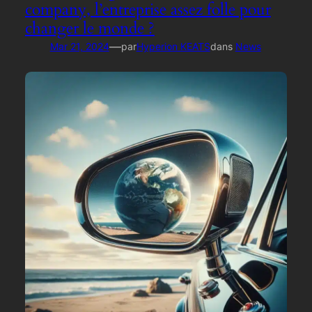
company, l’entreprise assez folle pour
changer le monde ?
—
Mar 21, 2024
par
Hyperion KEATS
dans
News