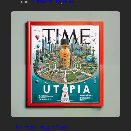
dans
AUTOMOBILES
, 
News
The main ingredient