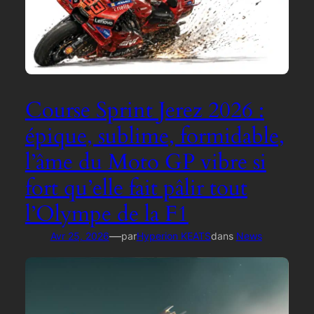
Course Sprint Jerez 2026 :
épique, sublime, formidable,
l’âme du Moto GP vibre si
fort qu’elle fait pâlir tout
l’Olympe de la F1
—
Avr 25, 2026
par
Hyperion KEATS
dans
News