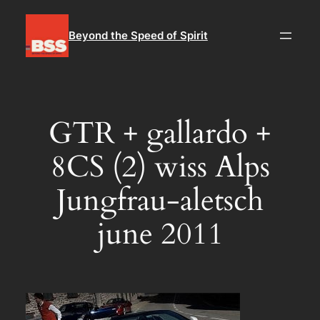
Aller
au
Beyond the Speed of Spirit
contenu
GTR + gallardo +
8CS (2) wiss Alps
Jungfrau-aletsch
june 2011