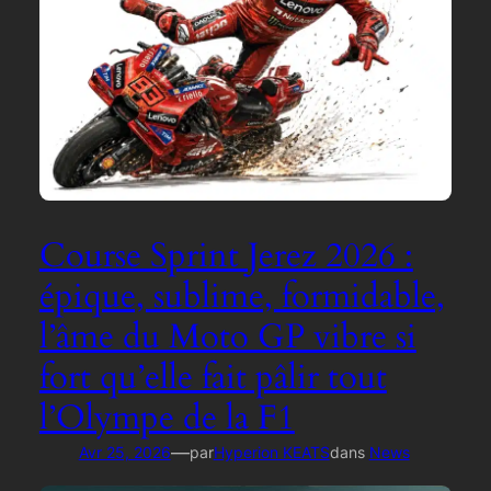
Course Sprint Jerez 2026 :
épique, sublime, formidable,
l’âme du Moto GP vibre si
fort qu’elle fait pâlir tout
l’Olympe de la F1
—
Avr 25, 2026
par
Hyperion KEATS
dans
News