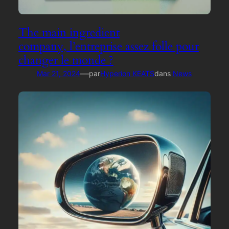
The main ingredient
company, l’entreprise assez folle pour
changer le monde ?
—
Mar 21, 2024
par
Hyperion KEATS
dans
News