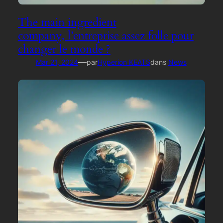
The main ingredient
company, l’entreprise assez folle pour
changer le monde ?
—
Mar 21, 2024
par
Hyperion KEATS
dans
News