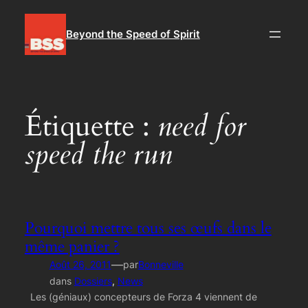
Aller
au
Beyond the Speed of Spirit
contenu
Étiquette :
need for
speed the run
Pourquoi mettre tous ses œufs dans le
même panier ?
—
Août 26, 2011
par
Bonneville
dans
Dossiers
, 
News
Les (géniaux) concepteurs de Forza 4 viennent de