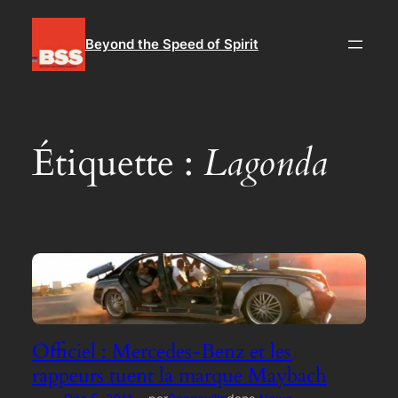
Aller
au
Beyond the Speed of Spirit
contenu
Étiquette :
Lagonda
Officiel : Mercedes-Benz et les
rappeurs tuent la marque Maybach