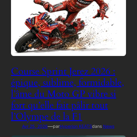
Course Sprint Jerez 2026 :
épique, sublime, formidable,
l’âme du Moto GP vibre si
fort qu’elle fait pâlir tout
l’Olympe de la F1
—
Avr 25, 2026
par
Hyperion KEATS
dans
News