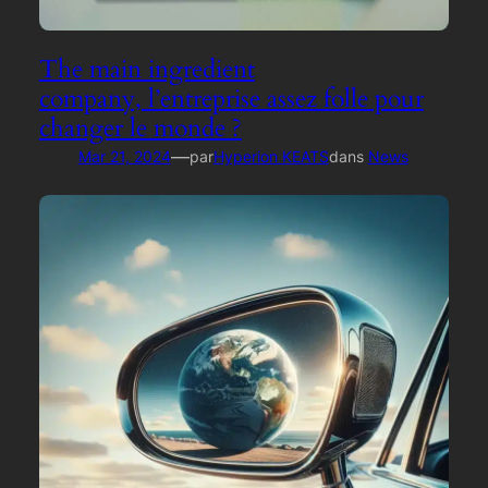
The main ingredient
company, l’entreprise assez folle pour
changer le monde ?
—
Mar 21, 2024
par
Hyperion KEATS
dans
News