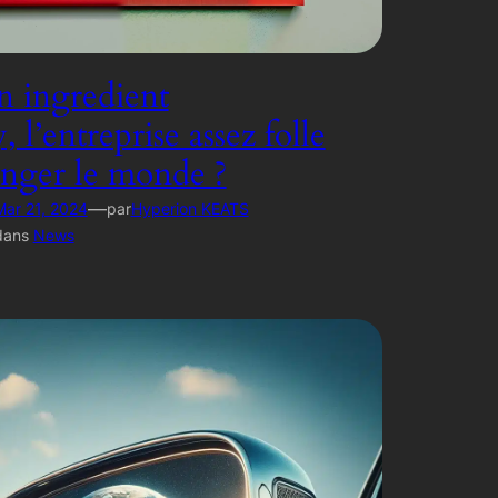
 ingredient
l’entreprise assez folle
nger le monde ?
—
Mar 21, 2024
par
Hyperion KEATS
dans
News