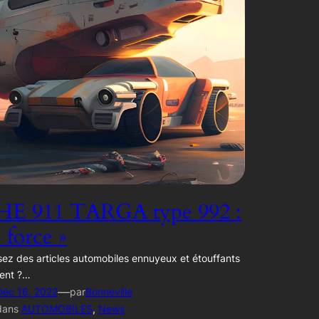
E 911 TARGA type 992 :
e force »
ez des articles automobiles ennuyeux et étouffants
ent ?…
—
Déc 16, 2022
par
Bonneville
dans
AUTOMOBILES
, 
News