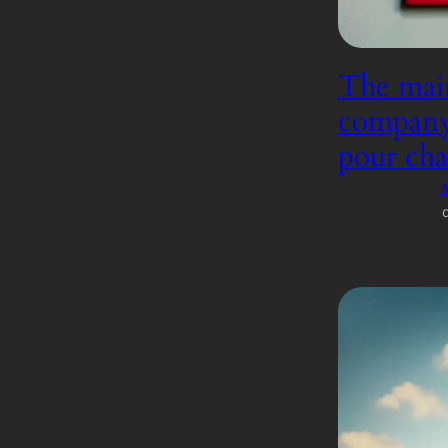
The main
company, 
pour cha