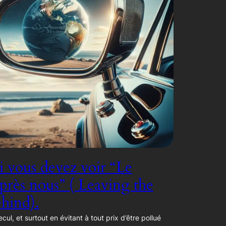
 vous devez voir “Le
rès nous” ( Leaving the
hind).
ecul, et surtout en évitant à tout prix d’être pollué