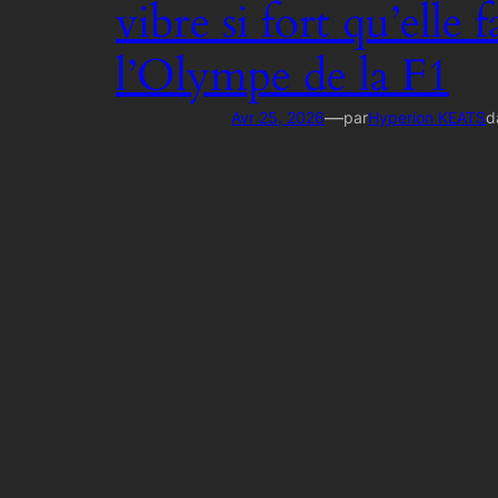
vibre si fort qu’elle f
l’Olympe de la F1
—
Avr 25, 2026
par
Hyperion KEATS
d