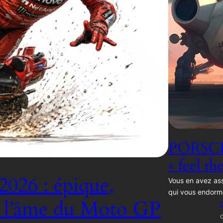
PORSCH
« feel th
2026 : épique,
Vous en avez ass
qui vous endorm
, l’âme du Moto GP