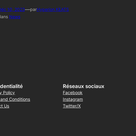
—
Déc 10, 2023
par
Hyperion KEATS
dans
News
dentialité
Réseaux sociaux
y Policy
Facebook
 and Conditions
Instagram
ct Us
Twitter/X