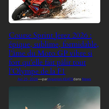
Course Sprint Jerez 2026 :
épique, sublime, formidable,
l’âme du Moto GP vibre si
fort qu’elle fait pâlir tout
l’Olympe de la F1
—
Avr 25, 2026
par
Hyperion KEATS
dans
News