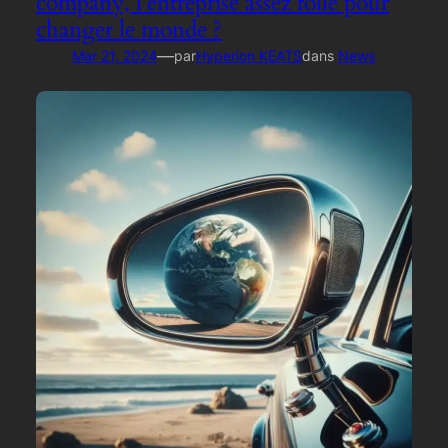
company, l’entreprise assez folle pour
changer le monde ?
—
Mar 21, 2024
par
Hyperion KEATS
dans
News