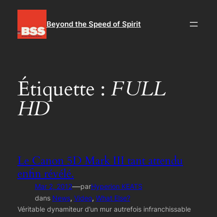
Aller
au
Beyond the Speed of Spirit
contenu
Étiquette :
FULL
HD
Le Canon 5D Mark III tant attendu
enfin révélé.
—
Mar 2, 2012
par
Hyperion KEATS
dans
News
, 
Video
, 
What Else?
Véritable dynamiteur d’un mur autrefois infranchissable