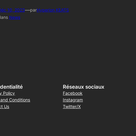
—
Déc 10, 2023
par
Hyperion KEATS
dans
News
dentialité
Réseaux sociaux
y Policy
Facebook
 and Conditions
Instagram
ct Us
Twitter/X