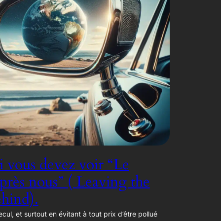
 vous devez voir “Le
rès nous” ( Leaving the
hind).
ecul, et surtout en évitant à tout prix d’être pollué