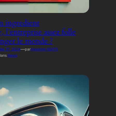
 ingredient
l’entreprise assez folle
nger le monde ?
—
Mar 21, 2024
par
Hyperion KEATS
dans
News