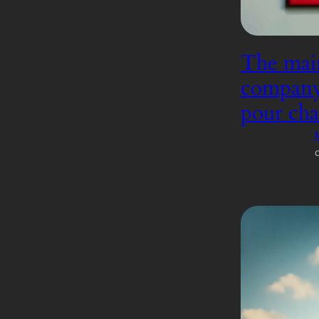
The main
company, 
pour cha