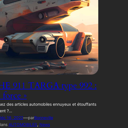
E 911 TARGA type 992 :
e force »
ez des articles automobiles ennuyeux et étouffants
ent ?…
—
Déc 16, 2022
par
Bonneville
dans
AUTOMOBILES
, 
News