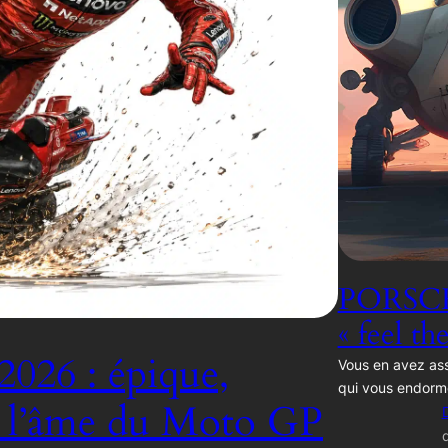
PORSCH
« feel th
2026 : épique,
Vous en avez ass
qui vous endorm
, l’âme du Moto GP