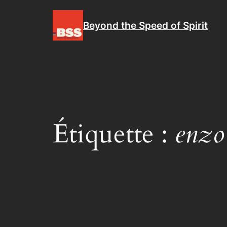
Aller
au
Beyond the Speed of Spirit
contenu
Étiquette :
enzo 