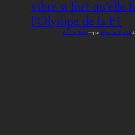
vibre si fort qu’elle f
l’Olympe de la F1
—
Avr 25, 2026
par
Hyperion KEATS
d