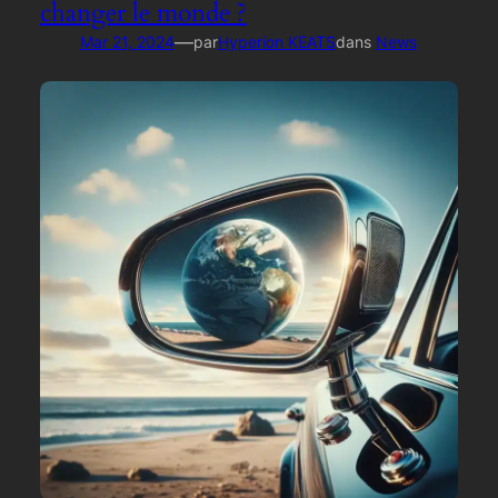
changer le monde ?
—
Mar 21, 2024
par
Hyperion KEATS
dans
News