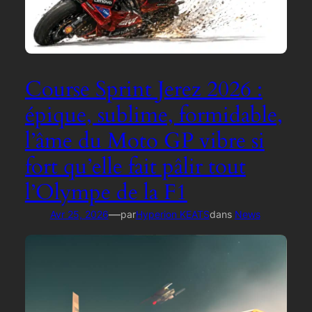
Course Sprint Jerez 2026 :
épique, sublime, formidable,
l’âme du Moto GP vibre si
fort qu’elle fait pâlir tout
l’Olympe de la F1
—
Avr 25, 2026
par
Hyperion KEATS
dans
News