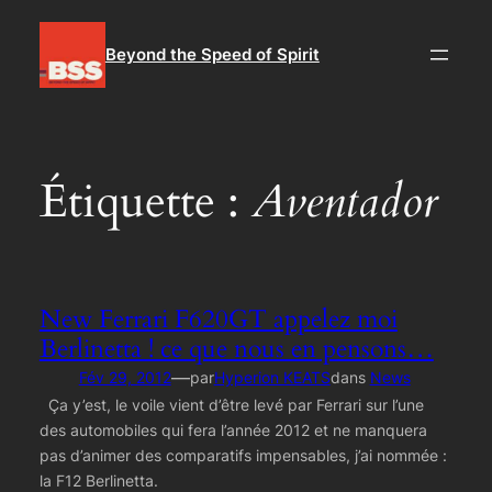
Aller
au
Beyond the Speed of Spirit
contenu
Étiquette :
Aventador
New Ferrari F620GT appelez moi
Berlinetta ! ce que nous en pensons…
—
Fév 29, 2012
par
Hyperion KEATS
dans
News
Ça y’est, le voile vient d’être levé par Ferrari sur l’une
des automobiles qui fera l’année 2012 et ne manquera
pas d’animer des comparatifs impensables, j’ai nommée :
la F12 Berlinetta.