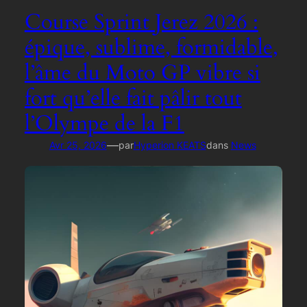
Course Sprint Jerez 2026 :
épique, sublime, formidable,
l’âme du Moto GP vibre si
fort qu’elle fait pâlir tout
l’Olympe de la F1
—
Avr 25, 2026
par
Hyperion KEATS
dans
News