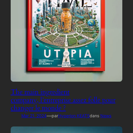
The main ingredient
company, l’entreprise assez folle pour
changer le monde ?
—
Mar 21, 2024
par
Hyperion KEATS
dans
News