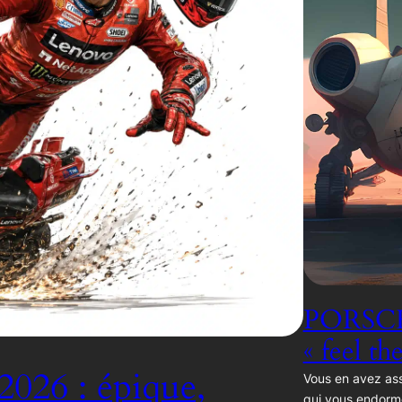
PORSCH
« feel th
2026 : épique,
Vous en avez ass
qui vous endorm