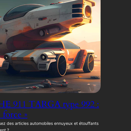
E 911 TARGA type 992 :
e force »
ez des articles automobiles ennuyeux et étouffants
ent ?…