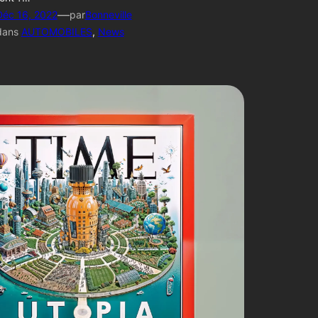
—
Déc 16, 2022
par
Bonneville
dans
AUTOMOBILES
, 
News