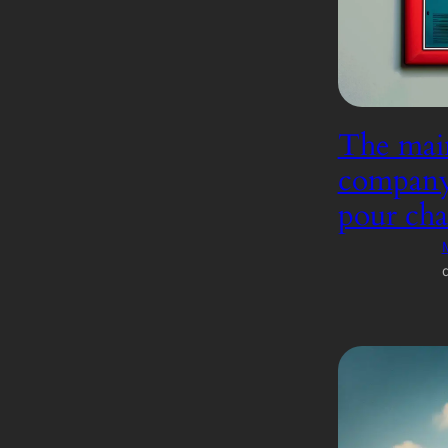
The main
company, 
pour cha