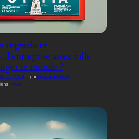
 ingredient
l’entreprise assez folle
nger le monde ?
—
Mar 21, 2024
par
Hyperion KEATS
dans
News