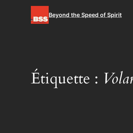
Aller
au
Beyond the Speed of Spirit
contenu
Étiquette :
Vola