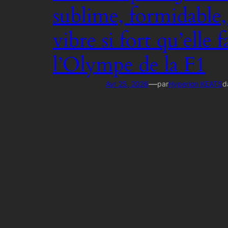
sublime, formidable
vibre si fort qu’elle f
l’Olympe de la F1
—
Avr 25, 2026
par
Hyperion KEATS
d