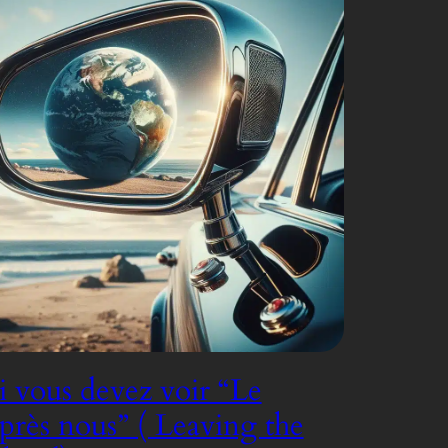
 vous devez voir “Le
rès nous” ( Leaving the