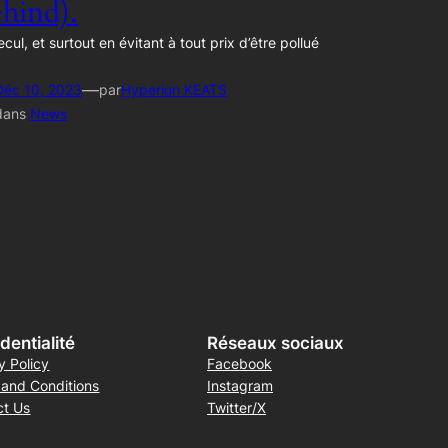
hind).
ecul, et surtout en évitant à tout prix d’être pollué
—
Déc 10, 2023
par
Hyperion KEATS
dans
News
dentialité
Réseaux sociaux
y Policy
Facebook
 and Conditions
Instagram
ct Us
Twitter/X