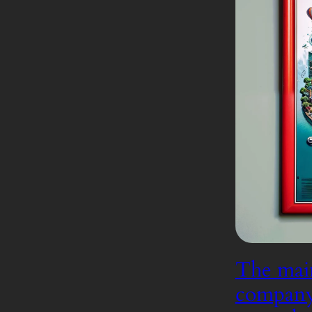
The main
company, 