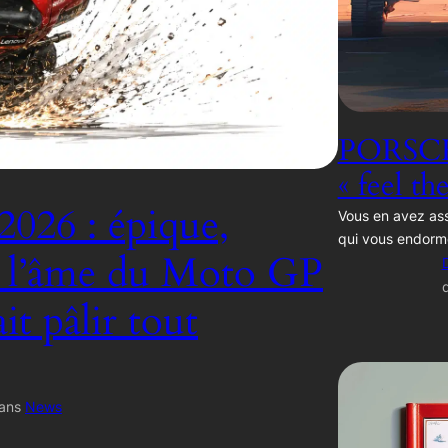
PORSCH
« feel th
2026 : épique,
Vous en avez ass
qui vous endorm
, l’âme du Moto GP
ait pâlir tout
ans
News