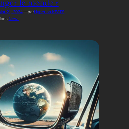
nger le monde ?
—
Mar 21, 2024
par
Hyperion KEATS
dans
News