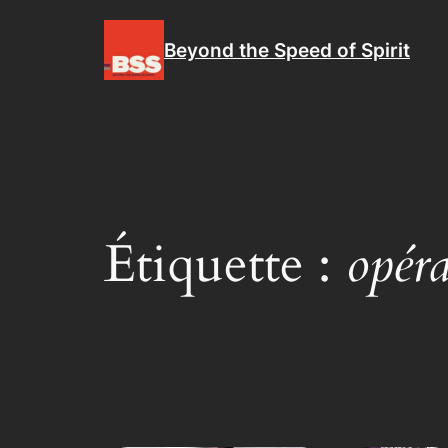
Aller
au
Beyond the Speed of Spirit
contenu
Étiquette :
opéra