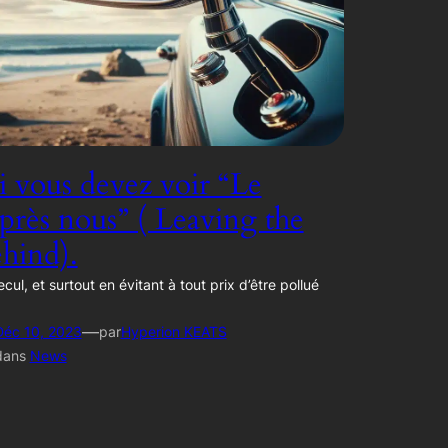
 vous devez voir “Le
rès nous” ( Leaving the
hind).
ecul, et surtout en évitant à tout prix d’être pollué
—
Déc 10, 2023
par
Hyperion KEATS
dans
News