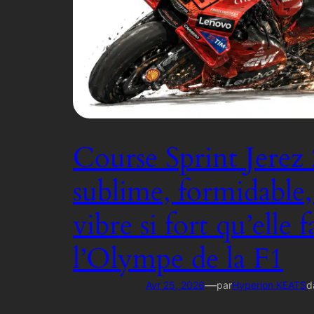
Course Sprint Jerez 
sublime, formidable
vibre si fort qu’elle f
l’Olympe de la F1
—
Avr 25, 2026
par
Hyperion KEATS
d