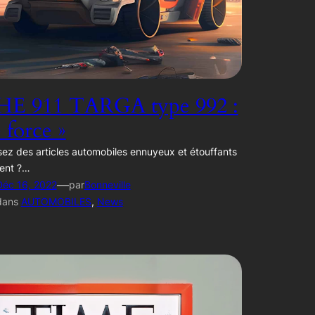
E 911 TARGA type 992 :
e force »
ez des articles automobiles ennuyeux et étouffants
ent ?…
—
Déc 16, 2022
par
Bonneville
dans
AUTOMOBILES
, 
News